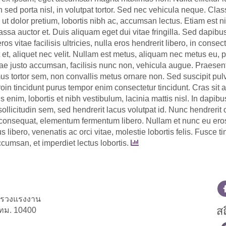
ed porta nisl, in volutpat tortor. Sed nec vehicula neque. Class 
 dolor pretium, lobortis nibh ac, accumsan lectus. Etiam est nibh
ssa auctor et. Duis aliquam eget dui vitae fringilla. Sed dapibu
s vitae facilisis ultricies, nulla eros hendrerit libero, in consec
et et, aliquet nec velit. Nullam est metus, aliquam nec metus eu
itae justo accumsan, facilisis nunc non, vehicula augue. Praesent
mus tortor sem, non convallis metus ornare non. Sed suscipit pul
Proin tincidunt purus tempor enim consectetur tincidunt. Cras si
 enim, lobortis et nibh vestibulum, lacinia mattis nisl. In dapibu
ollicitudin sem, sed hendrerit lacus volutpat id. Nunc hendrerit 
tus consequat, elementum fermentum libero. Nullam et nunc eu 
tus libero, venenatis ac orci vitae, molestie lobortis felis. Fusce
cumsan, et imperdiet lectus lobortis.
ทรวงแรงงาน
สถ
ทม. 10400