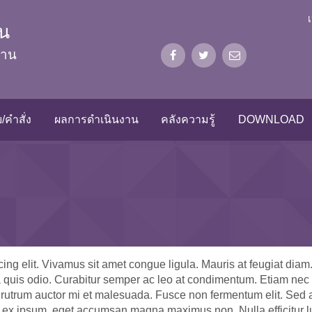
น
งาน
/คำสั่ง
ผลการดำเนินงาน
คลังความรู้
DOWNLOAD
ing elit. Vivamus sit amet congue ligula. Mauris at feugiat diam.
 quis odio. Curabitur semper ac leo at condimentum. Etiam nec p
Ut rutrum auctor mi et malesuada. Fusce non fermentum elit. Sed 
is ex ipsum, eget accumsan magna maximus non. Nulla efficitur lu