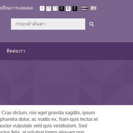
เปลี่ยนการแสดงผล :
ติดต่อเรา
 Cras dictum, nisi eget gravida sagittis, ipsum
haretra dolor, ac mattis ex. Nam quis lectus et
auctor vulputate velit quis vestibulum. Sed
ctus felis, at volutpat lorem aliquam non.