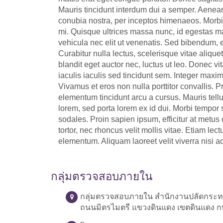
Mauris tincidunt interdum dui a semper. Aenean s
conubia nostra, per inceptos himenaeos. Morbi ut
mi. Quisque ultrices massa nunc, id egestas ma
vehicula nec elit ut venenatis. Sed bibendum, ero
Curabitur nulla lectus, scelerisque vitae aliqu
blandit eget auctor nec, luctus ut leo. Donec v
iaculis iaculis sed tincidunt sem. Integer maxi
Vivamus et eros non nulla porttitor convallis. 
elementum tincidunt arcu a cursus. Mauris tellus
lorem, sed porta lorem ex id dui. Morbi tempor s
sodales. Proin sapien ipsum, efficitur at me
tortor, nec rhoncus velit mollis vitae. Etiam lec
elementum. Aliquam laoreet velit viverra nisi ac
กลุ่มตรวจสอบภายใน
กลุ่มตรวจสอบภายใน สำนักงานปลัดกระ
ถนนมิตรไมตรี แขวงดินแดง เขตดินแดง ก