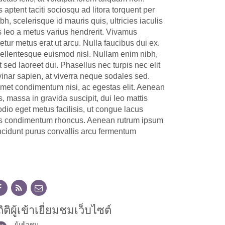
aptent taciti sociosqu ad litora torquent per
, scelerisque id mauris quis, ultricies iaculis
s leo a metus varius hendrerit. Vivamus
tetur metus erat ut arcu. Nulla faucibus dui ex.
, pellentesque euismod nisl. Nullam enim nibh,
 sed laoreet dui. Phasellus nec turpis nec elit
vinar sapien, at viverra neque sodales sed.
t amet condimentum nisi, ac egestas elit. Aenean
s, massa in gravida suscipit, dui leo mattis
odio eget metus facilisis, ut congue lacus
eros condimentum rhoncus. Aenean rutrum ipsum
 tincidunt purus convallis arcu fermentum
ิติผู้เข้าเยี่ยมชมเว็บไซต์
ผู้เข้าชม