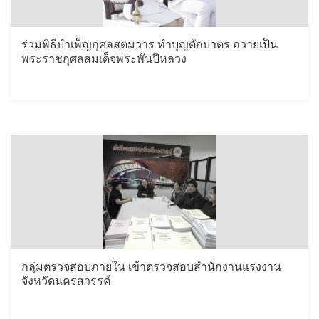
ร่วมพิธีบำเพ็ญกุศลสตมวาร ทำบุญตักบาตร ถวายเป็น
พระราชกุศลสมเด็จพระพันปีหลวง
กลุ่มตรวจสอบภายใน เข้าตรวจสอบสำนักงานแรงงาน
จังหวัดนครสวรรค์